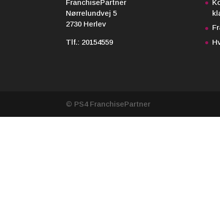
FranchisePartner
Ko
Nørrelundvej 5
kl
2730 Herlev
F
Tlf.:
20154559
Hv
© PS4 FranchisePartner