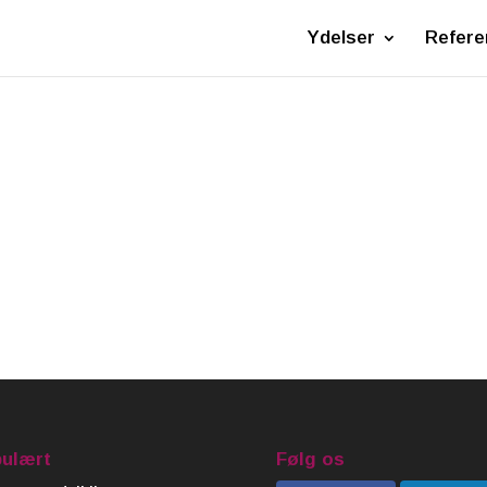
Ydelser
Refere
ulært
Følg os