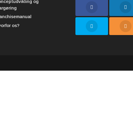
nceptudvikling og
argøring
ranchisemanual
orfor os?