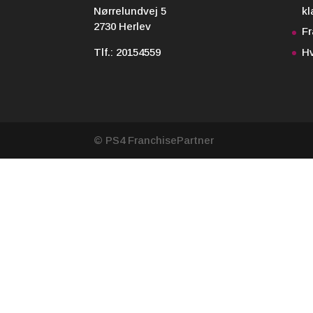
Nørrelundvej 5
kl
2730 Herlev
F
Tlf.:
20154559
Hv
© PS4 FranchisePartner