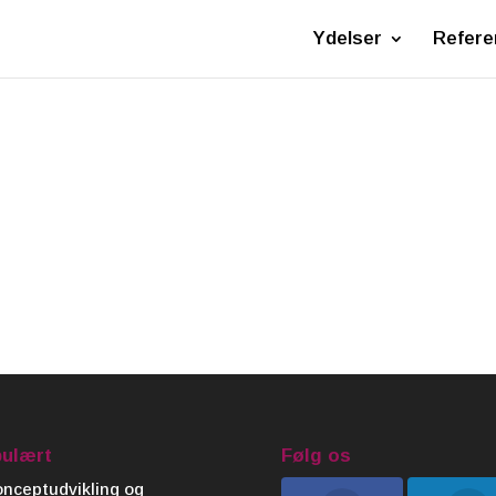
Ydelser
Refere
ulært
Følg os
nceptudvikling og