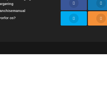
argøring
ranchisemanual
orfor os?