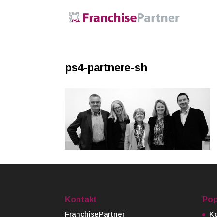
ps4-partnere-sh
Kontakt
Pop
FranchisePartner
Ko